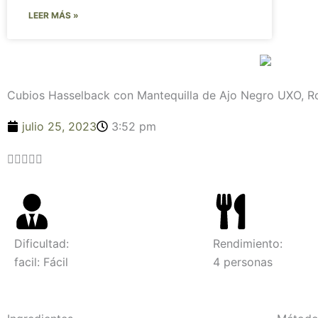
LEER MÁS »
Cubios Hasselback con Mantequilla de Ajo Negro UXO, R
julio 25, 2023
3:52 pm
Valorado





con
4.6
de
5
Dificultad:
Rendimiento:
facil: Fácil
4 personas