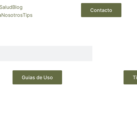
Salud
Blog
Contacto
a
Nosotros
Tips
Guias de Uso
T