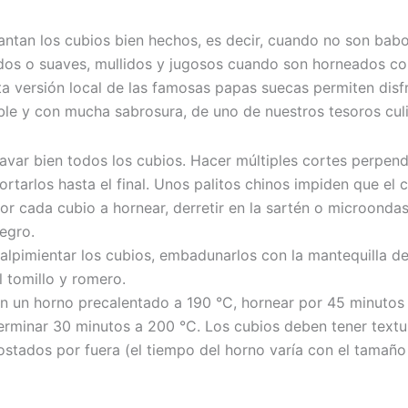
o
ntan los cubios bien hechos, es decir, cuando no son babo
dos o suaves, mullidos y jugosos cuando son horneados co
ta versión local de las famosas papas suecas permiten disf
ble y con mucha sabrosura, de uno de nuestros tesoros cul
avar bien todos los cubios. Hacer múltiples cortes perpendi
ortarlos hasta el final. Unos palitos chinos impiden que el cu
or cada cubio a hornear, derretir en la sartén o microondas
egro.
alpimientar los cubios, embadunarlos con la mantequilla der
l tomillo y romero.
n un horno precalentado a 190 °C, hornear por 45 minutos
erminar 30 minutos a 200 °C. Los cubios deben tener textu
ostados por fuera (el tiempo del horno varía con el tamaño 