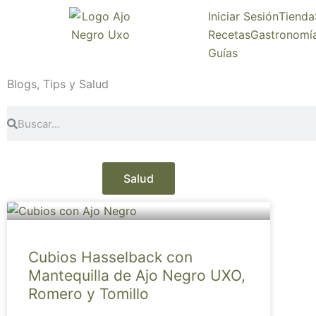
Ir
Iniciar Sesión
Tienda
al
Recetas
Gastronomí
contenido
Guías
Blogs, Tips y Salud
Search
Search
Salud
Cubios Hasselback con
Mantequilla de Ajo Negro UXO,
Romero y Tomillo