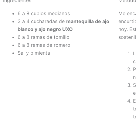
Ingredientes
Métod
6 a 8 cubios medianos
Me enca
3 a 4 cucharadas de
mantequilla de ajo
encurti
blanco y ajo negro UXO
hoy. Es
6 a 8 ramas de tomillo
sosteni
6 a 8 ramas de romero
Sal y pimienta
L
c
P
n
S
e
E
t
t