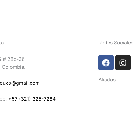
to
Redes Sociales
F
I
5 # 28b-36
a
n
, Colombia.
c
s
Aliados
e
t
rouxo@gmail.com
b
a
o
g
pp:
+57 (321) 325-7284
o
r
k
a
m