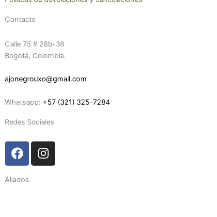
Contacto
Calle 75 # 28b-36
Bogotá, Colombia.
ajonegrouxo@gmail.com
Whatsapp:
+57 (321) 325-7284
Redes Sociales
F
I
a
n
c
s
Aliados
e
t
b
a
o
g