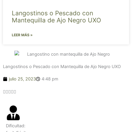
Langostinos o Pescado con
Mantequilla de Ajo Negro UXO
LEER MÁS »
Langostinos o Pescado con Mantequilla de Ajo Negro UXO
julio 25, 2023
4:48 pm
Valorado





con
4.6
de
5
Dificultad: