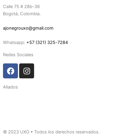
Calle 75 # 28b-36
Bogotá, Colombia.
ajonegrouxo@gmail.com
Whatsapp:
+57 (321) 325-7284
Redes Sociales
F
I
a
n
c
s
Aliados
e
t
b
a
o
g
o
r
k
a
m
© 2023 UXO • Todos los derechos reservados.