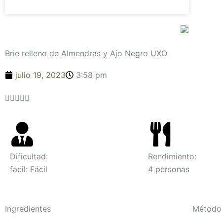
Brie relleno de Almendras y Ajo Negro UXO
julio 19, 2023
3:58 pm
Valorado





con
4.6
de
5
Dificultad:
Rendimiento:
facil: Fácil
4 personas
Ingredientes
Métod