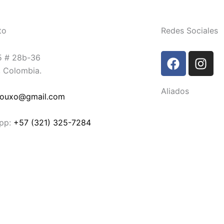
to
Redes Sociales
F
I
5 # 28b-36
a
n
, Colombia.
c
s
Aliados
e
t
rouxo@gmail.com
b
a
o
g
pp:
+57 (321) 325-7284
o
r
k
a
m