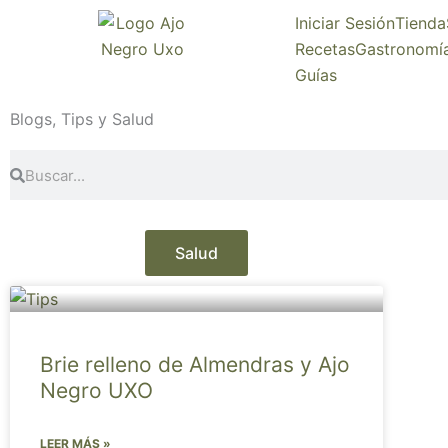
Ir
Iniciar Sesión
Tienda
al
Recetas
Gastronomí
contenido
Guías
Blogs, Tips y Salud
Search
Search
Salud
Brie relleno de Almendras y Ajo
Negro UXO
LEER MÁS »