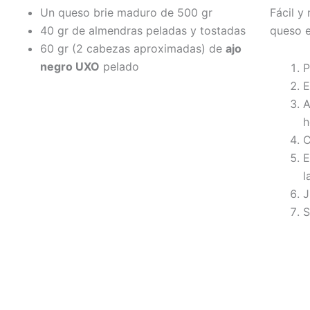
Un queso brie maduro de 500 gr
Fácil y
40 gr de almendras peladas y tostadas
queso e
60 gr (2 cabezas aproximadas) de
ajo
negro UXO
pelado
P
E
A
h
C
E
l
J
S